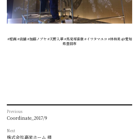
#壁画 #店舗 #加藤ノブヤ #天野入華 #馬見塚喜康 #イワタマユコ #林和美 @愛知
県豊田市
投
Previous
稿
Previous
Coordinate_2017/9
post:
ナ
Next
Next
株式会社高栄ホーム 様