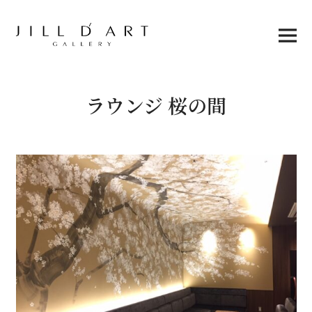
Skip
to
content
Main
Menu
ラウンジ 桜の間