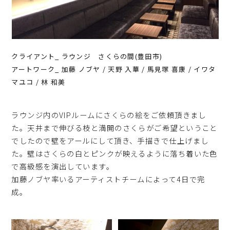
クライアント_ ラウンジ さくらの間(豊田市)
アートワーク_ 加藤 ノブヤ / 天野 入華 / 馬見塚 喜康 / イワタ
マユコ / 林 和美
ラウンジ内のVIPルームにさくらの絵をご依頼頂きまし
た。天井まで伸びる枝と満開のさくらがご希望ということ
でしたので壁をアールにして頂き、手描きで仕上げまし
た。壁はさくらの白とピンクが映えるように落ち着いた色
で高級感を演出しています。
加藤ノブヤ率いるアーティストチームによって4日で完
成。