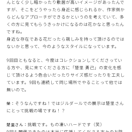
んとなく少し暗かったり敷居が高いイメージがあったんで
すが、そこをどうやったら身近に感じられるか、作家側か
らどんなアプローチができるかというのを考えていて、多
くの方に見てもらうきっかけになるのは花かなと思ったん
ですね。
身近な存在である花だったら親しみを持って頂けるのでは
ないかと思って、今のようなスタイルになっています。
9回目ともなると、今度はコレクションしてくださってい
る方や、見に来てくださる方に「楚里 勇己」の変化を感
じて頂けるよう色合いだったりサイズ感だったりを工夫し
ています。9回も連続して同じ場所でやることって他では
無いので。
そうなんですね！ではジルダールでの展示は楚里さん
榮：
にとって挑戦の場ですね！？
挑戦です。もの凄いハードです（笑）
楚里さん：
9回も開催できたのは本当に応援してくださる方々のお陰