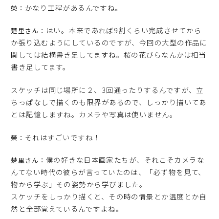
かなり工程があるんですね。
榮：
はい。本来であれば9割くらい完成させてから
楚里さん：
か張り込むようにしているのですが、今回の大型の作品に
関しては結構書き足してますね。桜の花びらなんかは相当
書き足してます。
スケッチは同じ場所に２、3回通ったりするんですが、立
ちっぱなしで描くのも限界があるので、しっかり描いてあ
とは記憶しますね。カメラや写真は使いません。
それはすごいですね！
榮：
僕の好きな日本画家たちが、それこそカメラな
楚里さん：
んてない時代の彼らが言っていたのは、「必ず物を見て、
物から学ぶ」その姿勢から学びました。
スケッチをしっかり描くと、その時の情景とか温度とか自
然と全部覚えているんですよね。