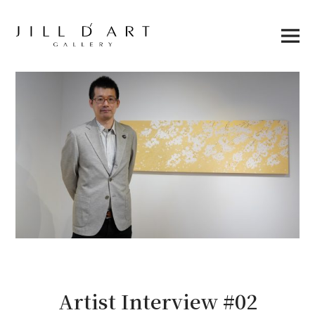
Skip
to
content
Main
Menu
Artist Interview #02