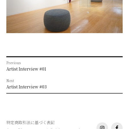
投
Previous
稿
Previous
Artist Interview #01
post:
ナ
Next
Next
ビ
Artist Interview #03
post:
ゲ
ー
シ
特定商取引法に基づく表記
ョ
instagram
facebo