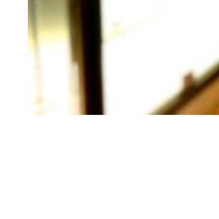
Posted on
2
2020年12月29日
by
kimura
0
2
2
年
1
0
Posts
月
1
navigation
2
日