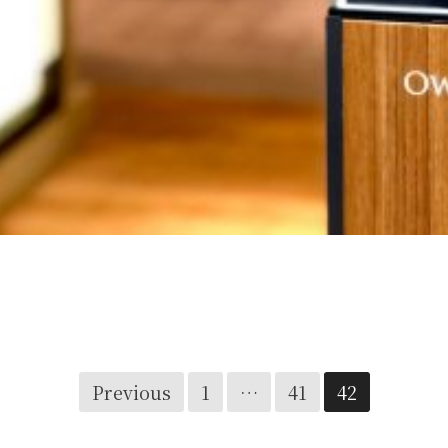
JILL D’ART GALLERY in LEXUS 星が丘
Previous
1
…
41
42