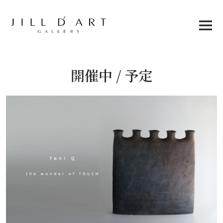
Skip
to
content
Main
Menu
開催中 / 予定