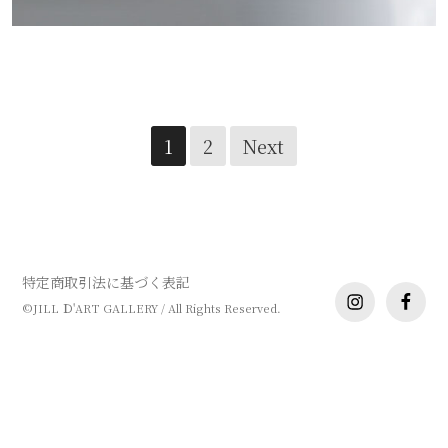
谷 穹 個展
Posts
1
2
Next
navigation
特定商取引法に基づく表記
instagram
facebo
©JILL Ｄ'ART GALLERY / All Rights Reserved.