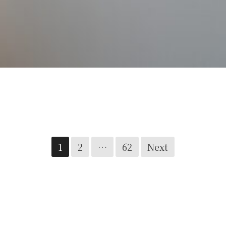
RE: MORNING NOON NIGHT
1
2
…
62
Next