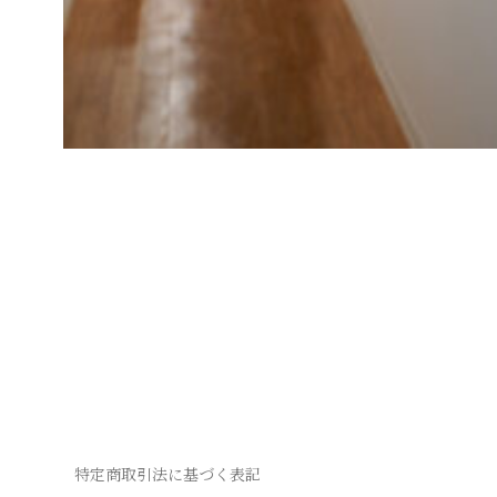
Posted on
2
2026年6月2日
by
jill
0
2
6
年
7
月
Posts
7
日
navigation
特定商取引法に基づく表記