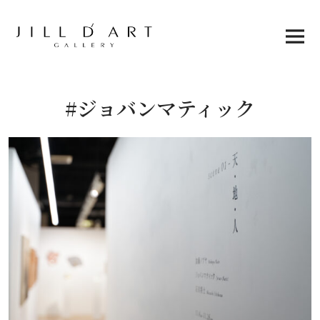
Skip
to
content
Main
Menu
#ジョバンマティック