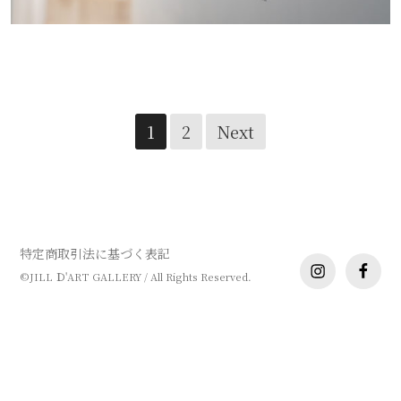
scene 01 – 天・地・人
Posts
1
2
Next
navigation
特定商取引法に基づく表記
instagram
facebo
©JILL Ｄ'ART GALLERY / All Rights Reserved.