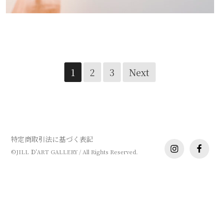
みんな展 vol.3
Posts
1
2
3
Next
navigation
特定商取引法に基づく表記
instagram
facebo
©JILL Ｄ'ART GALLERY / All Rights Reserved.