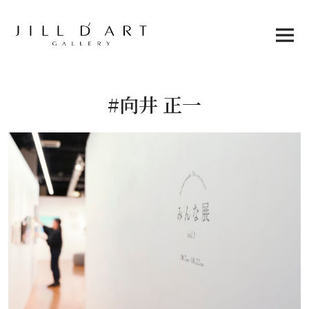
Skip
to
content
Main
Menu
#向井 正一