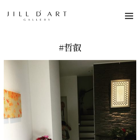
Skip
to
content
Main
Menu
#哲叡