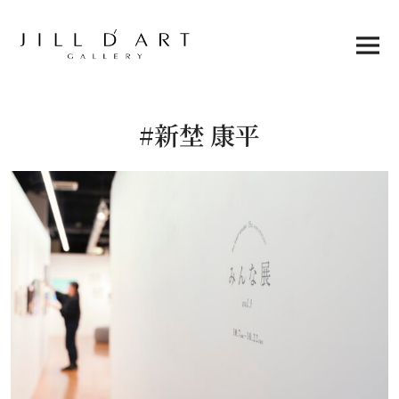
Skip
to
content
Main
Menu
#新埜 康平