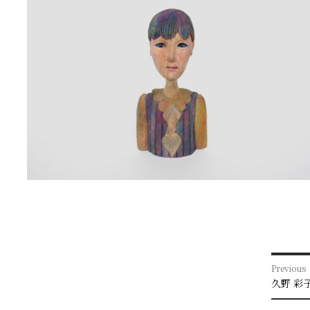
投
Previous
稿
Previou
久野 彩子 
post:
ナ