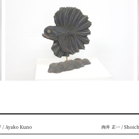
s
Next
/ Ayako Kuno
向井 正一 / Shoich
post: