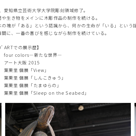
3年、愛知県立芸術大学大学院彫刻領域修了。
間や生き物をメインに木彫作品の制作を続ける。
木の塊が「ある」という認識から、何かの生命が「いる」という
瞬間に、一番の喜びを感じながら制作を続けている。
 D’ ARTでの展示歴】
 four colors―新たな世界―
年 アート大阪 2015
年 葉栗里 個展「View」
年 葉栗里 個展「しんこきゅう」
年 葉栗里 個展「たまゆらの」
 葉栗里 個展「Sleep on the Seabed」