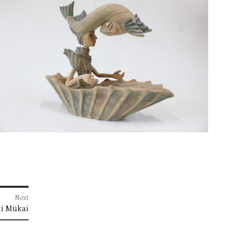
Next
i Mukai