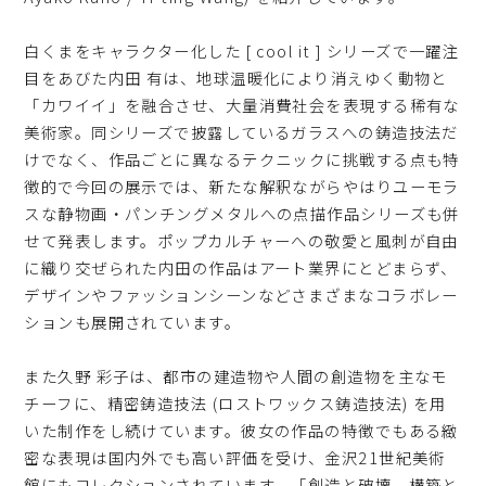
白くまをキャラクター化した [ cool it ] シリーズで一躍注
目をあびた内田 有は、地球温暖化により消えゆく動物と
「カワイイ」を融合させ、大量消費社会を表現する稀有な
美術家。同シリーズで披露しているガラスへの鋳造技法だ
けでなく、作品ごとに異なるテクニックに挑戦する点も特
徴的で今回の展示では、新たな解釈ながらやはりユーモラ
スな静物画・パンチングメタルへの点描作品シリーズも併
せて発表します。ポップカルチャーへの敬愛と風刺が自由
に織り交ぜられた内田の作品はアート業界にとどまらず、
デザインやファッションシーンなどさまざまなコラボレー
ションも展開されています。
また久野 彩子は、都市の建造物や人間の創造物を主なモ
チーフに、精密鋳造技法 (ロストワックス鋳造技法) を用
いた制作をし続けています。彼女の作品の特徴でもある緻
密な表現は国内外でも高い評価を受け、金沢21世紀美術
館にもコレクションされています。「創造と破壊、構築と