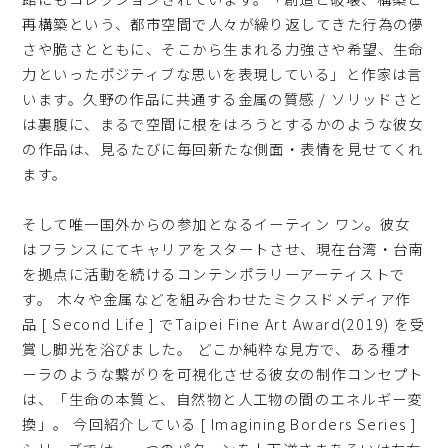
再構築という、都市空間で人々が繰り返してきた行為の儚
さや脆さとともに、そこから生まれる力強さや希望、生命
力といったポジティブな思いを表現している」と作家は言
います。久野の作品に共通する金属の質感 / ソリッドさと
は裏腹に、まるで空間に根をはろうとするかのような彼女
の作品は、見るたびに毎回新たな側面・表情を見せてくれ
ます。
そして唯一国外からの参加となるイーティン ワン。彼女
はフランスにてキャリアをスタートさせ、現在台湾・台南
を拠点に活動を続けるコンテンポラリーアーティストで
す。 木々や金属などを組み合わせたミクスドメディア作
品 [ Second Life ] でTaipei Fine Art Award(2019) を受
賞し脚光を浴びました。 どこか純粋な見方で、ある種オ
ーラのような繋がりを可視化させる彼女の制作コンセプト
は、「生命の本質と、自然物と人工物の間のエネルギー変
換」。 今回紹介している [ Imagining Borders Series ]