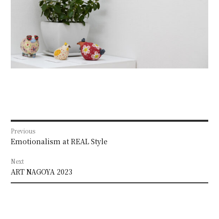
投
Previous
稿
Previous
Emotionalism at REAL Style
post:
ナ
Next
Next
ビ
ART NAGOYA 2023
post:
ゲ
ー