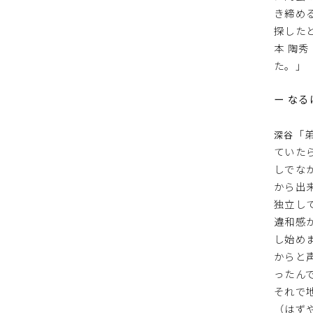
き締め
探した
本 陶
た。」
ー な
「
深谷
ていた
しでな
から出
独立し
違和感
し始め
からと
ったん
それで
（はず