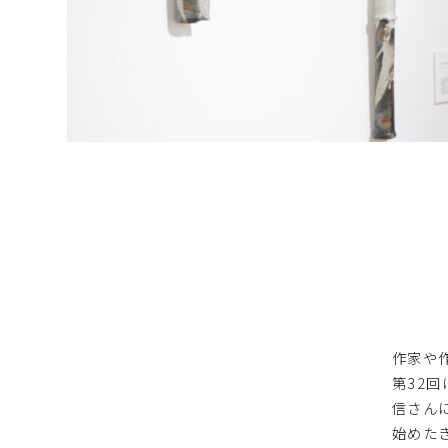
作家や作
第32回
信さん
始めた