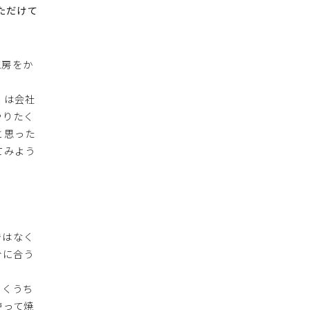
ただけて
工房をか
くは会社
やりたく
と思った
てみよう
ではなく
分に合う
いくうち
使って焼