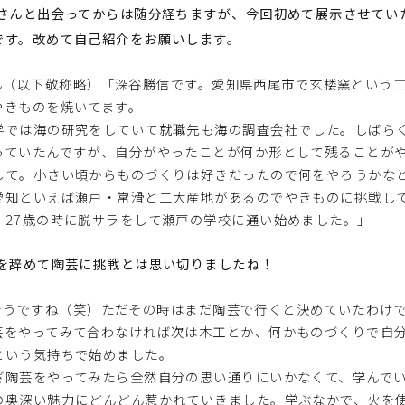
谷さんと出会ってからは随分経ちますが、今回初めて展示させてい
です。改めて自己紹介をお願いします。
ん（以下敬称略）「深谷勝信です。愛知県西尾市で玄楼窯という
やきものを焼いてます。
学では海の研究をしていて就職先も海の調査会社でした。しばら
っていたんですが、自分がやったことが何か形として残ることが
して。小さい頃からものづくりは好きだったので何をやろうかな
愛知といえば瀬戸・常滑と二大産地があるのでやきものに挑戦し
、27歳の時に脱サラをして瀬戸の学校に通い始めました。」
社を辞めて陶芸に挑戦とは思い切りましたね！
そうですね（笑）ただその時はまだ陶芸で行くと決めていたわけ
芸をやってみて合わなければ次は木工とか、何かものづくりで自
という気持ちで始めました。
ざ陶芸をやってみたら全然自分の思い通りにいかなくて、学んで
の奥深い魅力にどんどん惹かれていきました。学ぶなかで、火を