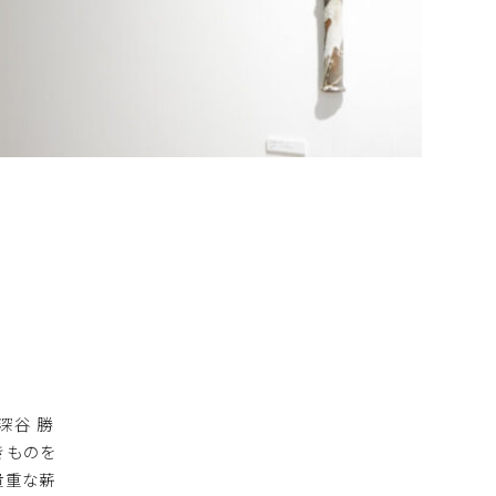
深谷 勝
きものを
貴重な薪