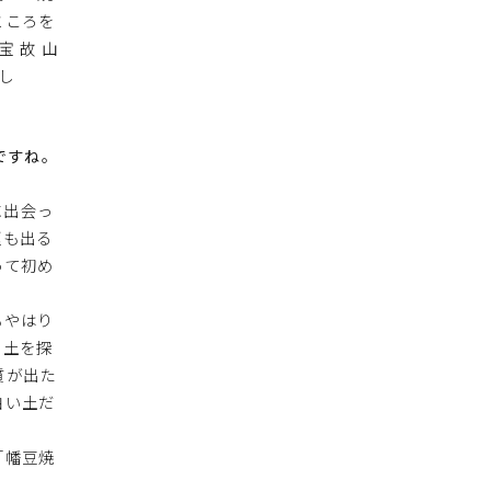
ところを
 故 山
し
ですね。
に出会っ
煙も出る
って初め
もやはり
う土を探
質が出た
白い土だ
「幡豆焼