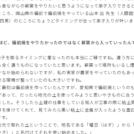
る昔ながらの薪窯をやりたいと思うようになって弟子入りできる
ところ、岡山県の備前で備前焼をやっている山本 出 先生（人間国宝
秀 四男）のところにちょうどタイミングが合って弟子入りが叶いま
るほど、備前焼をやりたかったのではなく薪窯から入っていったん
弟子を取るタイミングに重なったのも本当にご縁ですね。違う方
ら全く違うものになっていたと思います。薪窯って場所もいるし
かなか始められないですが、私の実家が農家をやっていたのもあ
来る環境が整っていたのも大きいですね。
て最初は備前焼を作っていたんですが、愛知県で備前焼というの
があって、だったら地元の土を使ってみようと思いやきものに合
ました。そうしたら土建の仕事をしている知人が工事の際に粘土
声を掛けてくれて、見てみたら黒い粘土に金属が入ったような面
です。
地元で取れた土ということで、地名である「幡豆（はず）」から
やき）」と名付けてそれを使い始めました。」