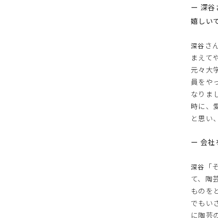
ー 深
嬉しい
さ
深谷
まえて
元々大
員をや
なりま
時に、
と思い
ー 会
「
深谷
て、陶
ものを
でもい
に陶芸