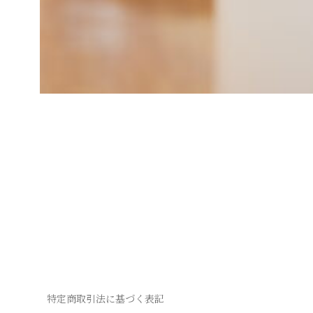
Posted on
2
2023年12月23日
by
jill
0
2
4
年
2
月
Posts
1
5
navigation
日
特定商取引法に基づく表記