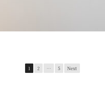
scene 03 – LIKE A PUZZLE
1
2
…
5
Next