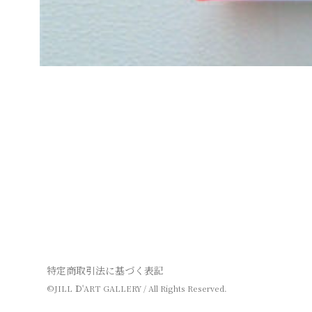
Posted on
2
2020年12月22日
by
jill
0
2
4
年
3
月
Posts
3
0
navigation
日
特定商取引法に基づく表記
©JILL Ｄ'ART GALLERY / All Rights Reserved.