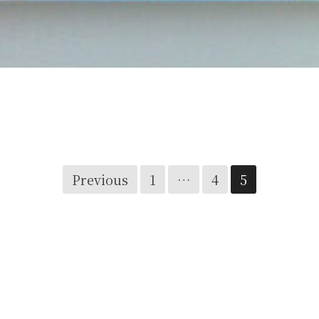
内田 有 / Yu Uchida
Previous
1
…
4
5