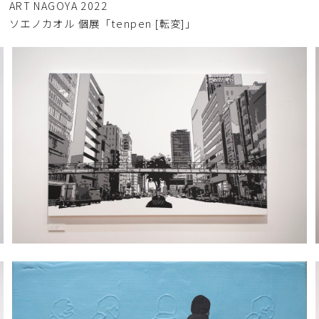
 ART NAGOYA 2022
年 ソエノカオル 個展「tenpen [転変]」