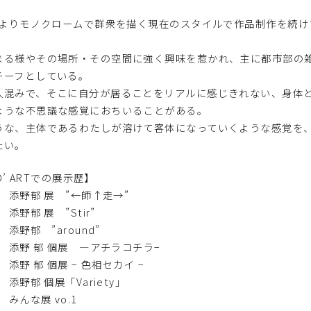
8年よりモノクロームで群衆を描く現在のスタイルで作品制作を続け
まる様やその場所・その空間に強く興味を惹かれ、主に都市部の
チーフとしている。
人混みで、そこに自分が居ることをリアルに感じきれない、身体
ような不思議な感覚におちいることがある。
うな、主体であるわたしが溶けて客体になっていくような感覚を
たい。
 D’ ARTでの展示歴】
年 添野郁 展 ”←師↑走→”
 添野郁 展 ”Stir”
 添野郁 ”around”
年 添野 郁 個展 —アチラコチラ−
年 添野 郁 個展 − 色相セカイ −
年 添野郁 個展「Variety」
 みんな展 vo.1