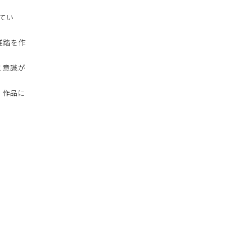
てい
雑踏を作
と意識が
、作品に